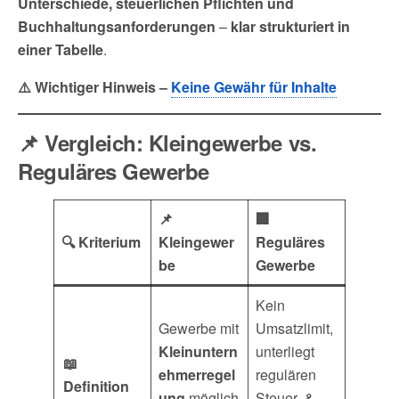
Unterschiede, steuerlichen Pflichten und
Buchhaltungsanforderungen
–
klar strukturiert in
einer Tabelle
.
⚠️ Wichtiger Hinweis –
Keine Gewähr für Inhalte
📌 Vergleich: Kleingewerbe vs.
Reguläres Gewerbe
📌
🏢
🔍 Kriterium
Kleingewer
Reguläres
be
Gewerbe
Kein
Gewerbe mit
Umsatzlimit,
Kleinuntern
unterliegt
📖
ehmerregel
regulären
Definition
ung
möglich
Steuer- &