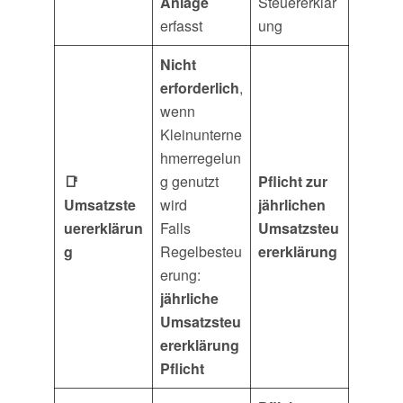
Anlage
Steuererklär
erfasst
ung
Nicht
erforderlich
,
wenn
Kleinunterne
hmerregelun
📑
g genutzt
Pflicht zur
Umsatzste
wird
jährlichen
uererklärun
Falls
Umsatzsteu
g
Regelbesteu
ererklärung
erung:
jährliche
Umsatzsteu
ererklärung
Pflicht