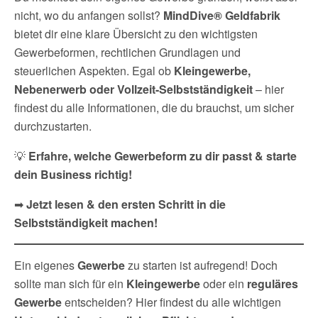
n
p
a
o
I
nicht, wo du anfangen sollst?
MindDive® Geldfabrik
k
p
m
k
n
bietet dir eine klare Übersicht zu den wichtigsten
Gewerbeformen, rechtlichen Grundlagen und
steuerlichen Aspekten. Egal ob
Kleingewerbe,
Nebenerwerb oder Vollzeit-Selbstständigkeit
– hier
findest du alle Informationen, die du brauchst, um sicher
durchzustarten.
💡
Erfahre, welche Gewerbeform zu dir passt & starte
dein Business richtig!
➡
Jetzt lesen & den ersten Schritt in die
Selbstständigkeit machen!
Ein eigenes
Gewerbe
zu starten ist aufregend! Doch
sollte man sich für ein
Kleingewerbe
oder ein
reguläres
Gewerbe
entscheiden? Hier findest du alle wichtigen