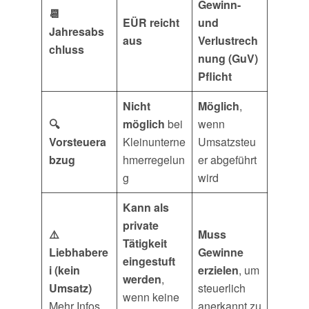
Gewinn-
📆
EÜR reicht
und
Jahresabs
aus
Verlustrech
chluss
nung (GuV)
Pflicht
Nicht
Möglich
,
🔍
möglich
bei
wenn
Vorsteuera
Kleinunterne
Umsatzsteu
bzug
hmerregelun
er abgeführt
g
wird
Kann als
private
⚠️
Muss
Tätigkeit
Liebhabere
Gewinne
eingestuft
i (kein
erzielen
, um
werden
,
Umsatz)
steuerlich
wenn keine
Mehr Infos
anerkannt zu