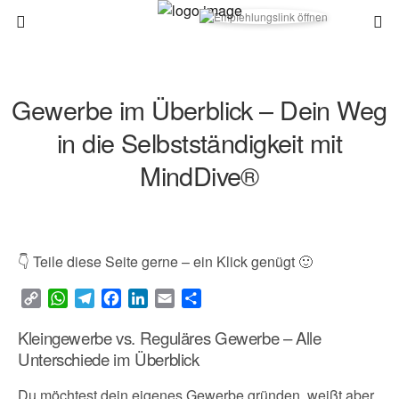
Gewerbe im Überblick – Dein Weg
in die Selbstständigkeit mit
MindDive®
👇 Teile diese Seite gerne – ein Klick genügt 🙂
C
W
T
F
L
E
T
o
h
e
a
i
m
e
Kleingewerbe vs. Reguläres Gewerbe – Alle
p
a
l
c
n
a
i
y
t
e
e
k
i
l
Unterschiede im Überblick
L
s
g
b
e
l
e
Du möchtest dein eigenes Gewerbe gründen, weißt aber
i
A
r
o
d
n