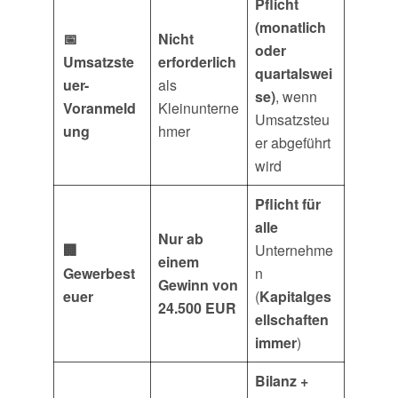
Pflicht
(monatlich
📅
Nicht
oder
Umsatzste
erforderlich
quartalswei
uer-
als
se)
, wenn
Voranmeld
Kleinunterne
Umsatzsteu
ung
hmer
er abgeführt
wird
Pflicht für
alle
Nur ab
🏢
Unternehme
einem
Gewerbest
n
Gewinn von
euer
(
Kapitalges
24.500 EUR
ellschaften
immer
)
Bilanz +