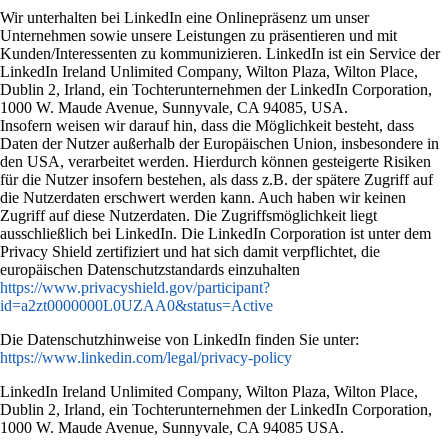
Wir unterhalten bei LinkedIn eine Onlinepräsenz um unser
Unternehmen sowie unsere Leistungen zu präsentieren und mit
Kunden/Interessenten zu kommunizieren. LinkedIn ist ein Service der
LinkedIn Ireland Unlimited Company, Wilton Plaza, Wilton Place,
Dublin 2, Irland, ein Tochterunternehmen der LinkedIn Corporation,
1000 W. Maude Avenue, Sunnyvale, CA 94085, USA.
Insofern weisen wir darauf hin, dass die Möglichkeit besteht, dass
Daten der Nutzer außerhalb der Europäischen Union, insbesondere in
den USA, verarbeitet werden. Hierdurch können gesteigerte Risiken
für die Nutzer insofern bestehen, als dass z.B. der spätere Zugriff auf
die Nutzerdaten erschwert werden kann. Auch haben wir keinen
Zugriff auf diese Nutzerdaten. Die Zugriffsmöglichkeit liegt
ausschließlich bei LinkedIn. Die LinkedIn Corporation ist unter dem
Privacy Shield zertifiziert und hat sich damit verpflichtet, die
europäischen Datenschutzstandards einzuhalten
https://www.privacyshield.gov/participant?
id=a2zt0000000L0UZAA0&status=Active
Die Datenschutzhinweise von LinkedIn finden Sie unter:
https://www.linkedin.com/legal/privacy-policy
LinkedIn Ireland Unlimited Company, Wilton Plaza, Wilton Place,
Dublin 2, Irland, ein Tochterunternehmen der LinkedIn Corporation,
1000 W. Maude Avenue, Sunnyvale, CA 94085 USA.