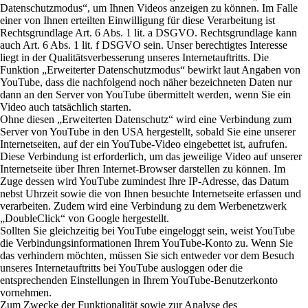
Datenschutzmodus“, um Ihnen Videos anzeigen zu können. Im Falle
einer von Ihnen erteilten Einwilligung für diese Verarbeitung ist
Rechtsgrundlage Art. 6 Abs. 1 lit. a DSGVO. Rechtsgrundlage kann
auch Art. 6 Abs. 1 lit. f DSGVO sein. Unser berechtigtes Interesse
liegt in der Qualitätsverbesserung unseres Internetauftritts. Die
Funktion „Erweiterter Datenschutzmodus“ bewirkt laut Angaben von
YouTube, dass die nachfolgend noch näher bezeichneten Daten nur
dann an den Server von YouTube übermittelt werden, wenn Sie ein
Video auch tatsächlich starten.
Ohne diesen „Erweiterten Datenschutz“ wird eine Verbindung zum
Server von YouTube in den USA hergestellt, sobald Sie eine unserer
Internetseiten, auf der ein YouTube-Video eingebettet ist, aufrufen.
Diese Verbindung ist erforderlich, um das jeweilige Video auf unserer
Internetseite über Ihren Internet-Browser darstellen zu können. Im
Zuge dessen wird YouTube zumindest Ihre IP-Adresse, das Datum
nebst Uhrzeit sowie die von Ihnen besuchte Internetseite erfassen und
verarbeiten. Zudem wird eine Verbindung zu dem Werbenetzwerk
„DoubleClick“ von Google hergestellt.
Sollten Sie gleichzeitig bei YouTube eingeloggt sein, weist YouTube
die Verbindungsinformationen Ihrem YouTube-Konto zu. Wenn Sie
das verhindern möchten, müssen Sie sich entweder vor dem Besuch
unseres Internetauftritts bei YouTube ausloggen oder die
entsprechenden Einstellungen in Ihrem YouTube-Benutzerkonto
vornehmen.
Zum Zwecke der Funktionalität sowie zur Analyse des