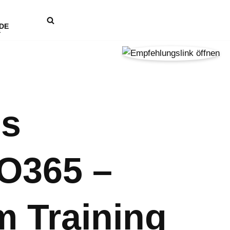
DE
es
O365 –
m Training