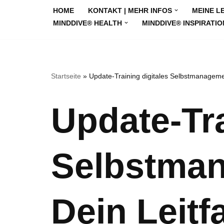
HOME
KONTAKT | MEHR INFOS
MEINE L
MINDDIVE® HEALTH
MINDDIVE® INSPIRATIO
Zum
Inhalt
springen
Startseite
»
Update-Training digitales Selbstmanageme
Update-Tra
Selbstman
Dein Leit