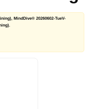
ining), MindDive® 20260602-TueV-
ning).