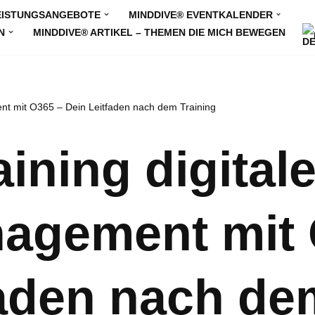
EISTUNGSANGEBOTE
MINDDIVE® EVENTKALENDER
N
MINDDIVE® ARTIKEL – THEMEN DIE MICH BEWEGEN
nt mit O365 – Dein Leitfaden nach dem Training
ining digital
agement mit 
faden nach de