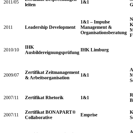
2011/05
1&1
leiten
G
N
1&1 – Impulse
K
2011
Leadership Development
Management &
M
Organisationsberatung
F
IHK
2010/10
IHK Limburg
Ausbildereignungsprüfung
A
Zertifikat Zeitmanagement
2009/07
1&1
M
& Arbeitsorganisation
S
R
2007/11
Zertifikat Rhetorik
1&1
B
Zertifikat BONAPART®
K
2007/11
Emprise
Collaborative
S
A