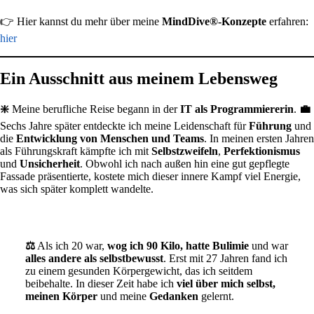
👉 Hier kannst du mehr über meine
MindDive®-Konzepte
erfahren:
hier
Ein Ausschnitt aus meinem Lebensweg
❇️
Meine berufliche Reise begann in der
IT als Programmiererin
.
💼
Sechs Jahre später entdeckte ich meine Leidenschaft für
Führung
und
die
Entwicklung von Menschen und Teams
. In meinen ersten Jahren
als Führungskraft kämpfte ich mit
Selbstzweifeln
,
Perfektionismus
und
Unsicherheit
. Obwohl ich nach außen hin eine gut gepflegte
Fassade präsentierte, kostete mich dieser innere Kampf viel Energie,
was sich später komplett wandelte.
⚖️
Als ich 20 war,
wog ich 90 Kilo, hatte Bulimie
und war
alles andere als selbstbewusst
. Erst mit 27 Jahren fand ich
zu einem gesunden Körpergewicht, das ich seitdem
beibehalte. In dieser Zeit habe ich
viel über mich selbst,
meinen Körper
und meine
Gedanken
gelernt.