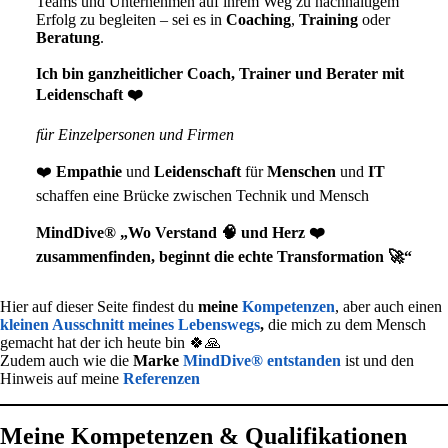
Teams und Unternehmen auf ihrem Weg zu nachhaltigem
Erfolg zu begleiten – sei es in
Coaching
,
Training
oder
Beratung
.
Ich bin ganzheitlicher Coach, Trainer und Berater
mit
Leidenschaft ❤️
für Einzelpersonen und Firmen
❤️
Empathie
und
Leidenschaft
für
Menschen
und
IT
schaffen eine Brücke zwischen Technik und Mensch
MindDive® „Wo Verstand 🧠 und Herz ❤️
zusammenfinden, beginnt die echte Transformation 🚀“
Hier auf dieser Seite findest du
meine
Kompetenzen
, aber auch einen
kleinen Ausschnitt meines Lebenswegs
,
die mich zu dem Mensch
gemacht hat der ich heute bin 🍀🙏
Zudem auch wie die
Marke
MindDive® entstanden
ist und den
Hinweis auf meine
Referenzen
Meine Kompetenzen
& Qualifikationen