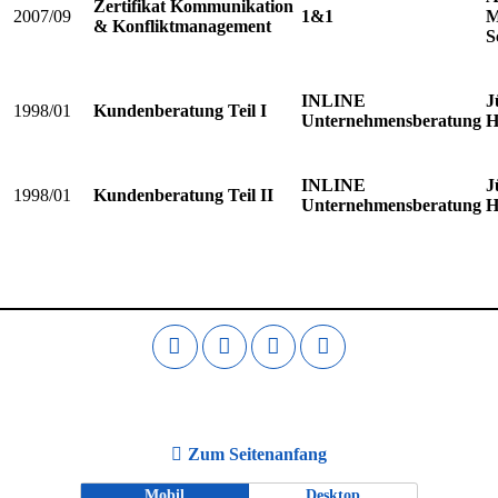
Zertifikat Kommunikation
2007/09
1&1
M
& Konfliktmanagement
S
INLINE
J
1998/01
Kundenberatung Teil I
Unternehmensberatung
H
INLINE
J
1998/01
Kundenberatung Teil II
Unternehmensberatung
H
Zum Seitenanfang
Mobil
Desktop