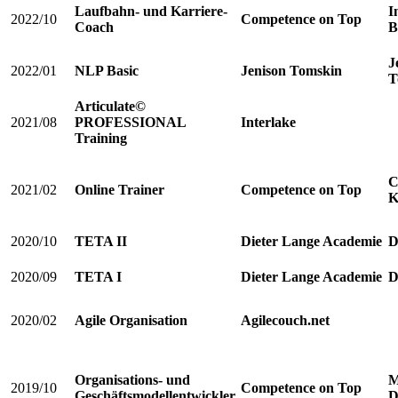
Laufbahn- und Karriere-
I
2022/10
Competence on Top
Coach
B
J
2022/01
NLP Basic
Jenison Tomskin
T
Articulate©
2021/08
PROFESSIONAL
Interlake
Training
C
2021/02
Online Trainer
Competence on Top
K
2020/10
TETA II
Dieter Lange Academie
D
2020/09
TETA I
Dieter Lange Academie
D
2020/02
Agile Organisation
Agilecouch.net
Organisations- und
M
2019/10
Competence on Top
Geschäftsmodellentwickler
D