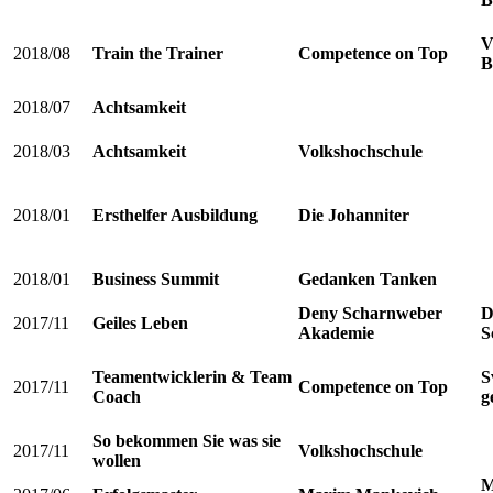
V
2018/08
Train the Trainer
Competence on Top
B
2018/07
Achtsamkeit
2018/03
Achtsamkeit
Volkshochschule
2018/01
Ersthelfer Ausbildung
Die Johanniter
2018/01
Business Summit
Gedanken Tanken
Deny Scharnweber
D
2017/11
Geiles Leben
Akademie
S
Teamentwicklerin & Team
S
2017/11
Competence on Top
Coach
g
So bekommen Sie was sie
2017/11
Volkshochschule
wollen
M