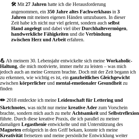
🛠️
Mit
27 Jahren
hatte ich die Herausforderung
angenommen, ein
350 Jahre altes Fachwerkhaus
in
3
Jahren
mit meinen eigenen Händen umzubauen. In dieser
Zeit habe ich nicht nur viel gelernt, sondern auch
selbst
Hand angelegt
und dabei viel über
Durchhaltevermögen
,
handwerkliche Fähigkeiten
und die
Verbindung
zwischen Herz und Arbeit
erfahren.
💪
Ab meinem 30. Lebensjahr entwickelte sich meine
Workaholic-
Haltung
, die mich motivierte, immer mehr zu leisten – was mich
jedoch auch an meine Grenzen brachte. Doch mit der Zeit begann ich
zu erkennen, wie wichtig es ist, ein
ganzheitliches Gleichgewicht
zwischen
körperlicher
und
mental-emotionaler Gesundheit
zu
finden
✏️
2018 entdeckte ich meine
Leidenschaft für Lettering und
Sketchnotes
, was nicht nur meine
kreative Ader
zum Vorschein
brachte, sondern mich auch zu mehr
Achtsamkeit
und
Selbstreflexion
führte. Durch diese kreative Praxis, die ich parallel zu meiner
damaligen
Legasthenie
entwickelte und mit Unterstützung des
Magneten
erfolgreich in den Griff bekam, konnte ich meine
Kreativität
freisetzen und meine persönliche Entwicklung weiter