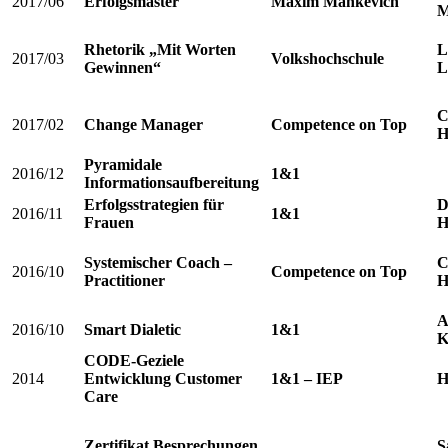
2017/06
Erfolgsmaster
Maxim Mankevich
M
Rhetorik „Mit Worten
L
2017/03
Volkshochschule
Gewinnen“
L
C
2017/02
Change Manager
Competence on Top
H
Pyramidale
2016/12
1&1
Informationsaufbereitung
Erfolgsstrategien für
D
2016/11
1&1
Frauen
H
Systemischer Coach –
C
2016/10
Competence on Top
Practitioner
H
A
2016/10
Smart Dialetic
1&1
K
CODE-Geziele
2014
Entwicklung Customer
1&1 – IEP
H
Care
Zertifikat Besprechungen
S