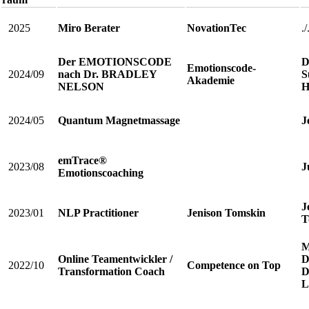
2025
Miro Berater
NovationTec
./
Der EMOTIONSCODE
D
Emotionscode-
2024/09
nach Dr. BRADLEY
S
Akademie
NELSON
H
2024/05
Quantum Magnetmassage
J
emTrace®
2023/08
J
Emotionscoaching
J
2023/01
NLP Practitioner
Jenison Tomskin
T
M
Online Teamentwickler /
D
2022/10
Competence on Top
Transformation Coach
D
L