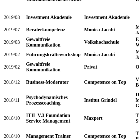
2019/08
Investment Akademie
Investment Akademie
M
2019/07
Beraterkompetenz
Monica Jacobi
J
Gewaltfreie
E
2019/03
Volkshochschule
Kommunikation
W
M
2019/02
Führungskräfteworkshop
Monica Jacobi
J
Gewaltfreie
2019/02
Privat
O
Kommunikation
V
2018/12
Business-Moderator
Competence on Top
B
D
Psychodynamisches
2018/11
Institut Grindel
M
Prozesscoaching
G
ITIL V.3 Foundation
T
2018/10
Maxpert
Service Management
S
T
2018/10
Management Trainer
Competence on Top
B