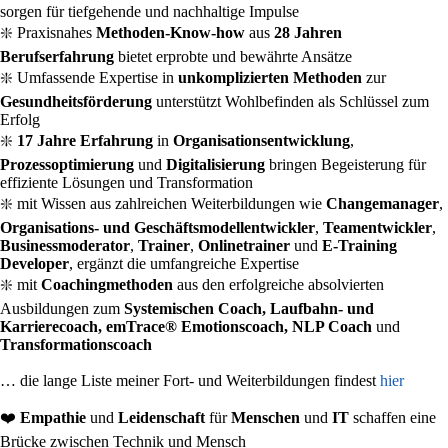
sorgen für tiefgehende und nachhaltige Impulse
❇️ Praxisnahes
Methoden-Know-how
aus
28 Jahren
Berufserfahrung
bietet erprobte und bewährte Ansätze
❇️ Umfassende Expertise in
unkomplizierten Methoden
zur
Gesundheitsförderung
unterstützt Wohlbefinden als Schlüssel zum
Erfolg
❇️
17 Jahre Erfahrung
in
Organisationsentwicklung
,
Prozessoptimierung
und
Digitalisierung
bringen Begeisterung für
effiziente Lösungen und Transformation
❇️ mit Wissen aus zahlreichen Weiterbildungen wie
Changemanager
,
Organisations- und Geschäftsmodellentwickler
,
Teamentwickler
,
Businessmoderator
,
Trainer
,
Onlinetrainer
und
E-Training
Developer
, ergänzt die umfangreiche Expertise
❇️ mit
Coachingmethoden
aus den erfolgreiche absolvierten
Ausbildungen zum
Systemischen Coach, Laufbahn- und
Karrierecoach, emTrace® Emotionscoach, NLP Coach
und
Transformationscoach
… die lange Liste meiner Fort- und Weiterbildungen findest
hier
❤️
Empathie
und
Leidenschaft
für
Menschen
und
IT
schaffen eine
Brücke zwischen Technik und Mensch