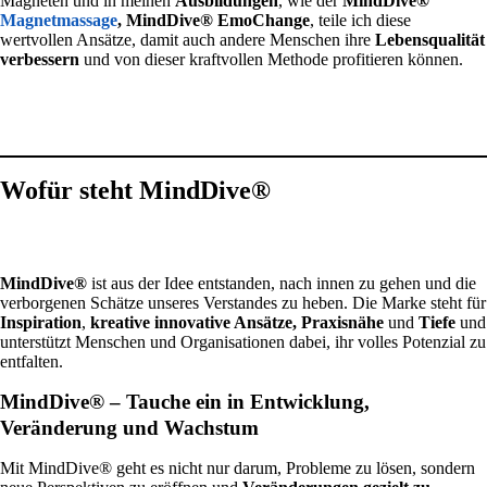
Magneten und in meinen
Ausbildungen
, wie der
MindDive®
Magnetmassage
,
MindDive®
EmoChange
, teile ich diese
wertvollen Ansätze, damit auch andere Menschen ihre
Lebensqualität
verbessern
und von dieser kraftvollen Methode profitieren können.
Wofür steht MindDive®
MindDive®
ist aus der Idee entstanden, nach innen zu gehen und die
verborgenen Schätze unseres Verstandes zu heben. Die Marke steht für
Inspiration
,
kreative innovative Ansätze,
Praxisnähe
und
Tiefe
und
unterstützt Menschen und Organisationen dabei, ihr volles Potenzial zu
entfalten.
MindDive® – Tauche ein in Entwicklung,
Veränderung und Wachstum
Mit MindDive® geht es nicht nur darum, Probleme zu lösen, sondern