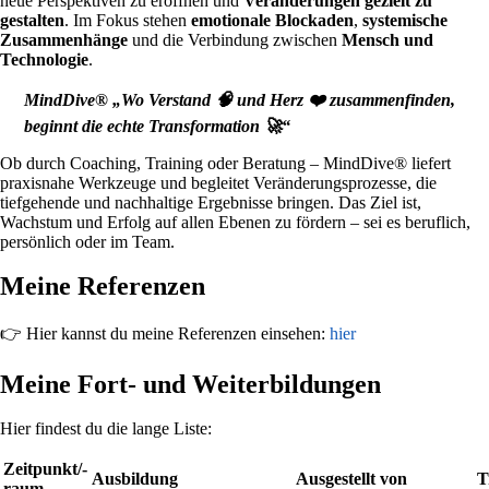
neue Perspektiven zu eröffnen und
Veränderungen gezielt zu
gestalten
. Im Fokus stehen
emotionale Blockaden
,
systemische
Zusammenhänge
und die Verbindung zwischen
Mensch und
Technologie
.
MindDive® „Wo Verstand 🧠 und Herz ❤️ zusammenfinden,
beginnt die echte Transformation 🚀“
Ob durch Coaching, Training oder Beratung – MindDive® liefert
praxisnahe Werkzeuge und begleitet Veränderungsprozesse, die
tiefgehende und nachhaltige Ergebnisse bringen. Das Ziel ist,
Wachstum und Erfolg auf allen Ebenen zu fördern – sei es beruflich,
persönlich oder im Team.
Meine Referenzen
👉 Hier kannst du meine Referenzen einsehen:
hier
Meine Fort- und Weiterbildungen
Hier findest du die lange Liste:
Zeitpunkt/-
Ausbildung
Ausgestellt von
T
raum