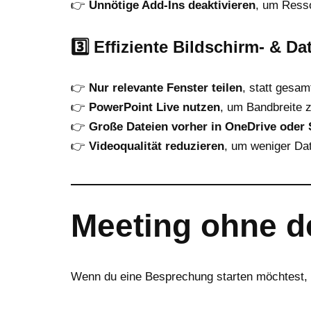
👉
Unnötige Add-Ins deaktivieren
, um Ress
3️⃣
Effiziente Bildschirm- & Da
👉
Nur relevante Fenster teilen
, statt gesam
👉
PowerPoint Live nutzen
, um Bandbreite 
👉
Große Dateien vorher in OneDrive oder
👉
Videoqualität reduzieren
, um weniger Da
Meeting ohne d
Wenn du eine Besprechung starten möchtest, 