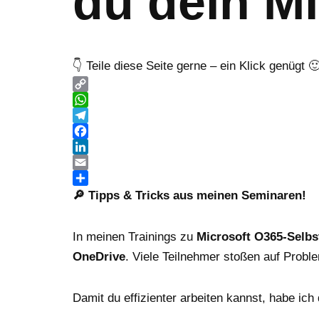
du dein Mi
👇 Teile diese Seite gerne – ein Klick genügt 
Copy
Link
WhatsApp
Telegram
Facebook
LinkedIn
Email
Teilen
🔎 Tipps & Tricks aus meinen Seminaren!
In meinen Trainings zu
Microsoft O365-Selb
OneDrive
. Viele Teilnehmer stoßen auf Prob
Damit du effizienter arbeiten kannst, habe ich 