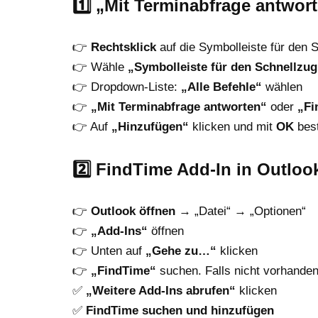
1️⃣
„Mit Terminabfrage antwor
👉
Rechtsklick
auf die Symbolleiste für den S
👉 Wähle
„Symbolleiste für den Schnellzug
👉 Dropdown-Liste:
„Alle Befehle“
wählen
👉
„Mit Terminabfrage antworten“
oder
„Fi
👉 Auf
„Hinzufügen“
klicken und mit
OK
best
2️⃣
FindTime Add-In in Outlook
👉
Outlook öffnen
→ „Datei“ → „Optionen“
👉
„Add-Ins“
öffnen
👉 Unten auf
„Gehe zu…“
klicken
👉
„FindTime“
suchen. Falls nicht vorhanden
✅
„Weitere Add-Ins abrufen“
klicken
✅
FindTime suchen und hinzufügen