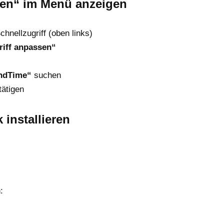
ten“ im Menü anzeigen
chnellzugriff (oben links)
riff anpassen“
ndTime“
suchen
ätigen
 installieren
: