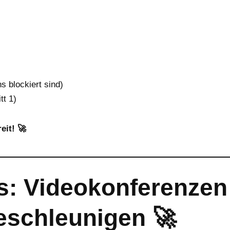
ns blockiert sind)
tt 1)
eit! 🚀
s: Videokonferenzen
beschleunigen
🚀