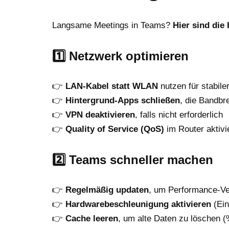
Langsame Meetings in Teams?
Hier sind die
1️⃣
Netzwerk optimieren
👉
LAN-Kabel statt WLAN
nutzen für stabile
👉
Hintergrund-Apps schließen
, die Bandbr
👉
VPN deaktivieren
, falls nicht erforderlich
👉
Quality of Service (QoS)
im Router aktiv
2️⃣
Teams schneller machen
👉
Regelmäßig updaten
, um Performance-Ve
👉
Hardwarebeschleunigung aktivieren
(Ein
👉
Cache leeren
, um alte Daten zu löschen