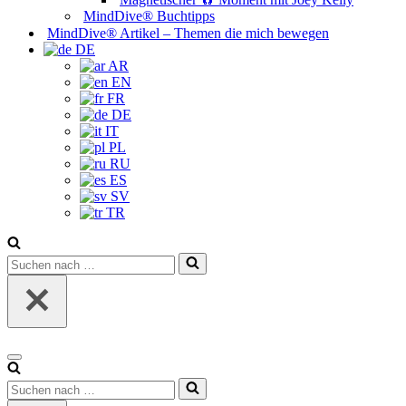
MindDive® Buchtipps
MindDive® Artikel – Themen die mich bewegen
DE
AR
EN
FR
DE
IT
PL
RU
ES
SV
TR
Suchen
nach …
Navigationsmenü
Suchen
nach …