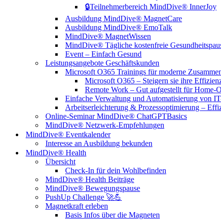
🔒Teilnehmerbereich MindDive® InnerJoy
Ausbildung MindDive® MagnetCare
Ausbildung MindDive® EmoTalk
MindDive® MagnetWissen
MindDive® Tägliche kostenfreie Gesundheitspau
Event – Einfach Gesund
Leistungsangebote Geschäftskunden
Microsoft O365 Trainings für moderne Zusammena
Microsoft O365 – Steigern sie ihre Effizien
Remote Work – Gut aufgestellt für Home-Of
Einfache Verwaltung und Automatisierung von IT-
Arbeitserleichterung & Prozessoptimierung – Effizi
Online-Seminar MindDive® ChatGPTBasics
MindDive® Netzwerk-Empfehlungen
MindDive® Eventkalender
Interesse an Ausbildung bekunden
MindDive® Health
Übersicht
Check-In für dein Wohlbefinden
MindDive® Health Beiträge
MindDive® Bewegungspause
PushUp Challenge 🚀💪
Magnetkraft erleben
Basis Infos über die Magneten