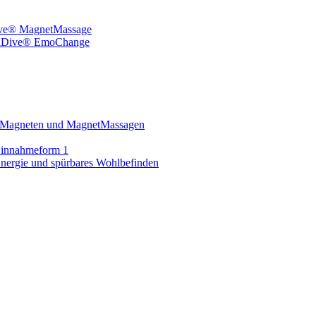
ive® MagnetMassage
indDive® EmoChange
on Magneten und MagnetMassagen
Einnahmeform 1
Energie und spürbares Wohlbefinden