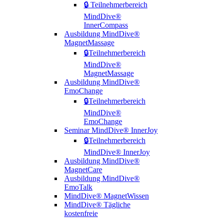
🔒 Teilnehmerbereich
MindDive®
InnerCompass
Ausbildung MindDive®
MagnetMassage
🔒Teilnehmerbereich
MindDive®
MagnetMassage
Ausbildung MindDive®
EmoChange
🔒Teilnehmerbereich
MindDive®
EmoChange
Seminar MindDive® InnerJoy
🔒Teilnehmerbereich
MindDive® InnerJoy
Ausbildung MindDive®
MagnetCare
Ausbildung MindDive®
EmoTalk
MindDive® MagnetWissen
MindDive® Tägliche
kostenfreie