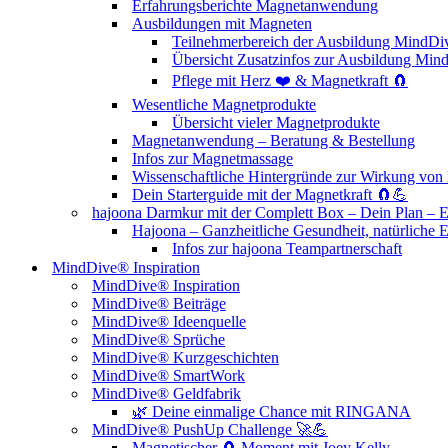
Erfahrungsberichte Magnetanwendung
Ausbildungen mit Magneten
Teilnehmerbereich der Ausbildung MindD
Übersicht Zusatzinfos zur Ausbildung M
Pflege mit Herz ❤️ & Magnetkraft 🧲
Wesentliche Magnetprodukte
Übersicht vieler Magnetprodukte
Magnetanwendung – Beratung & Bestellung
Infos zur Magnetmassage
Wissenschaftliche Hintergründe zur Wirkung v
Dein Starterguide mit der Magnetkraft 🧲💪
hajoona Darmkur mit der Complett Box – Dein Plan – 
Hajoona – Ganzheitliche Gesundheit, natürliche 
Infos zur hajoona Teampartnerschaft
MindDive® Inspiration
MindDive® Inspiration
MindDive® Beiträge
MindDive® Ideenquelle
MindDive® Sprüche
MindDive® Kurzgeschichten
MindDive® SmartWork
MindDive® Geldfabrik
🌿 Deine einmalige Chance mit RINGANA
MindDive® PushUp Challenge 🚀💪
Magnetischer 🧲 Moment mit Joey Kelly