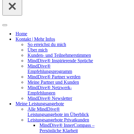
Navigationsmenü
Home
Kontakt | Mehr Infos
So erreichst du mich
Über mich
Kunden- und Teilnehmerstimmen
MindDive® Inspirierende Sprüche
MindDive®
Empfehlungsprogramm
MindDive® Partner werden
Meine Partner und Kunden
MindDive® Netzwerk-
Empfehlungen
MindDive® Newsletter
Meine Leistungsangebote
Alle MindDive®
Leistungsangebote im Überblick
Leistungsangebote Privatkunden
MindDive® InnerCompass –
Persönliche Klarheit