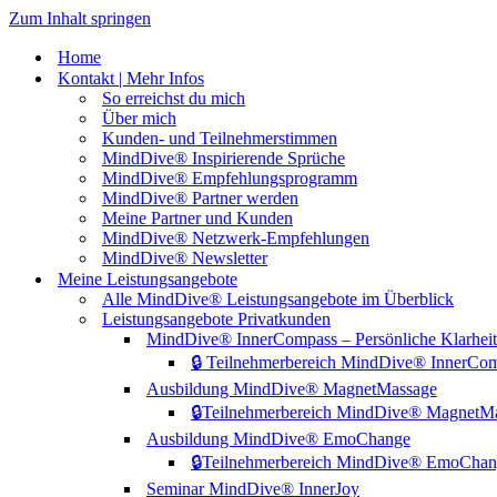
Zum Inhalt springen
Home
Kontakt | Mehr Infos
So erreichst du mich
Über mich
Kunden- und Teilnehmerstimmen
MindDive® Inspirierende Sprüche
MindDive® Empfehlungsprogramm
MindDive® Partner werden
Meine Partner und Kunden
MindDive® Netzwerk-Empfehlungen
MindDive® Newsletter
Meine Leistungsangebote
Alle MindDive® Leistungsangebote im Überblick
Leistungsangebote Privatkunden
MindDive® InnerCompass – Persönliche Klarheit
🔒 Teilnehmerbereich MindDive® InnerCo
Ausbildung MindDive® MagnetMassage
🔒Teilnehmerbereich MindDive® MagnetM
Ausbildung MindDive® EmoChange
🔒Teilnehmerbereich MindDive® EmoCha
Seminar MindDive® InnerJoy