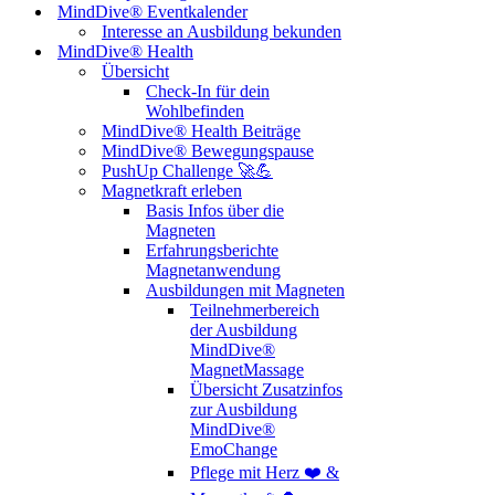
MindDive® Eventkalender
Interesse an Ausbildung bekunden
MindDive® Health
Übersicht
Check-In für dein
Wohlbefinden
MindDive® Health Beiträge
MindDive® Bewegungspause
PushUp Challenge 🚀💪
Magnetkraft erleben
Basis Infos über die
Magneten
Erfahrungsberichte
Magnetanwendung
Ausbildungen mit Magneten
Teilnehmerbereich
der Ausbildung
MindDive®
MagnetMassage
Übersicht Zusatzinfos
zur Ausbildung
MindDive®
EmoChange
Pflege mit Herz ❤️ &