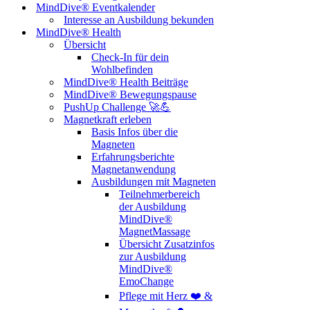
MindDive® Eventkalender
Interesse an Ausbildung bekunden
MindDive® Health
Übersicht
Check-In für dein
Wohlbefinden
MindDive® Health Beiträge
MindDive® Bewegungspause
PushUp Challenge 🚀💪
Magnetkraft erleben
Basis Infos über die
Magneten
Erfahrungsberichte
Magnetanwendung
Ausbildungen mit Magneten
Teilnehmerbereich
der Ausbildung
MindDive®
MagnetMassage
Übersicht Zusatzinfos
zur Ausbildung
MindDive®
EmoChange
Pflege mit Herz ❤️ &