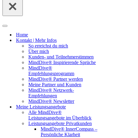
Navigationsmenü
Home
Kontakt | Mehr Infos
So erreichst du mich
Über mich
Kunden- und Teilnehmerstimmen
MindDive® Inspirierende Sprüche
MindDive®
Empfehlungsprogramm
MindDive® Partner werden
Meine Partner und Kunden
MindDive® Netzwerk-
Empfehlungen
MindDive® Newsletter
Meine Leistungsangebote
Alle MindDive®
Leistungsangebote im Überblick
Leistungsangebote Privatkunden
MindDive® InnerCompass –
Persönliche Klarheit