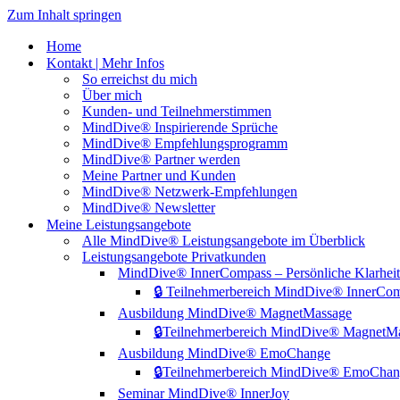
Zum Inhalt springen
Home
Kontakt | Mehr Infos
So erreichst du mich
Über mich
Kunden- und Teilnehmerstimmen
MindDive® Inspirierende Sprüche
MindDive® Empfehlungsprogramm
MindDive® Partner werden
Meine Partner und Kunden
MindDive® Netzwerk-Empfehlungen
MindDive® Newsletter
Meine Leistungsangebote
Alle MindDive® Leistungsangebote im Überblick
Leistungsangebote Privatkunden
MindDive® InnerCompass – Persönliche Klarheit
🔒 Teilnehmerbereich MindDive® InnerCo
Ausbildung MindDive® MagnetMassage
🔒Teilnehmerbereich MindDive® MagnetM
Ausbildung MindDive® EmoChange
🔒Teilnehmerbereich MindDive® EmoCha
Seminar MindDive® InnerJoy