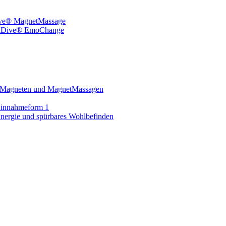
ive® MagnetMassage
indDive® EmoChange
on Magneten und MagnetMassagen
Einnahmeform 1
Energie und spürbares Wohlbefinden