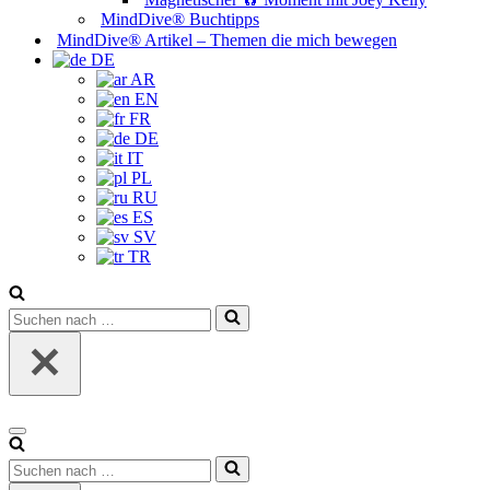
MindDive® Buchtipps
MindDive® Artikel – Themen die mich bewegen
DE
AR
EN
FR
DE
IT
PL
RU
ES
SV
TR
Suchen
nach …
Navigationsmenü
Suchen
nach …