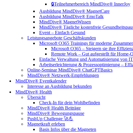
🔒Teilnehmerbereich MindDive® InnerJoy
Ausbildung MindDive® MagnetCare
Ausbildung MindDive® EmoTalk
MindDive® MagnetWissen
MindDive® Tägliche kostenfreie Gesundheitspau
Event – Einfach Gesund
Leistungsangebote Geschäftskunden
Microsoft O365 Trainings für moderne Zusammena
Microsoft O365 – Steigern sie ihre Effizien
Remote Work – Gut aufgestellt für Home-Of
Einfache Verwaltung und Automatisierung von IT-
Arbeitserleichterung & Prozessoptimierung – Effizi
Online-Seminar MindDive® ChatGPTBasics
MindDive® Netzwerk-Empfehlungen
MindDive® Eventkalender
Interesse an Ausbildung bekunden
MindDive® Health
Übersicht
Check-In für dein Wohlbefinden
MindDive® Health Beiträge
MindDive® Bewegungspause
PushUp Challenge 🚀💪
Magnetkraft erleben
Basis Infos über die Magneten