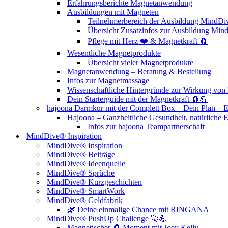
Erfahrungsberichte Magnetanwendung
Ausbildungen mit Magneten
Teilnehmerbereich der Ausbildung MindD
Übersicht Zusatzinfos zur Ausbildung M
Pflege mit Herz ❤️ & Magnetkraft 🧲
Wesentliche Magnetprodukte
Übersicht vieler Magnetprodukte
Magnetanwendung – Beratung & Bestellung
Infos zur Magnetmassage
Wissenschaftliche Hintergründe zur Wirkung v
Dein Starterguide mit der Magnetkraft 🧲💪
hajoona Darmkur mit der Complett Box – Dein Plan – 
Hajoona – Ganzheitliche Gesundheit, natürliche 
Infos zur hajoona Teampartnerschaft
MindDive® Inspiration
MindDive® Inspiration
MindDive® Beiträge
MindDive® Ideenquelle
MindDive® Sprüche
MindDive® Kurzgeschichten
MindDive® SmartWork
MindDive® Geldfabrik
🌿 Deine einmalige Chance mit RINGANA
MindDive® PushUp Challenge 🚀💪
Magnetischer 🧲 Moment mit Joey Kelly