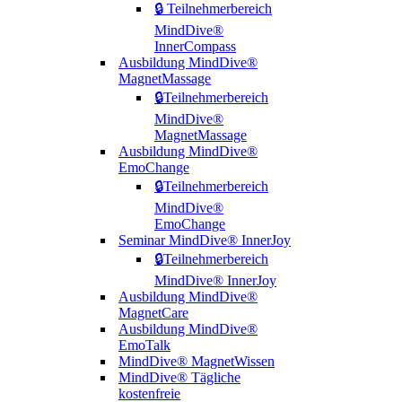
🔒 Teilnehmerbereich
MindDive®
InnerCompass
Ausbildung MindDive®
MagnetMassage
🔒Teilnehmerbereich
MindDive®
MagnetMassage
Ausbildung MindDive®
EmoChange
🔒Teilnehmerbereich
MindDive®
EmoChange
Seminar MindDive® InnerJoy
🔒Teilnehmerbereich
MindDive® InnerJoy
Ausbildung MindDive®
MagnetCare
Ausbildung MindDive®
EmoTalk
MindDive® MagnetWissen
MindDive® Tägliche
kostenfreie