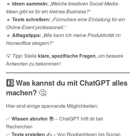
🔹
Ideen sammeln:
„Welche kreativen Social-Media-
Ideen gibt es für ein kleines Business?“
🔹
Texte schreiben:
„Formuliere eine Einladung für ein
Online-Event professionell.“
🔹
Alltagstipps:
„Wie kann ich meine Produktivität im
Homeoffice steigern?“
💡
Tipp:
Stelle
klare, spezifische Fragen
, um bessere
Antworten zu bekommen!
3️⃣ Was kannst du mit ChatGPT alles
🤔
machen?
Hier sind einige spannende Möglichkeiten:
✅
Wissen abrufen
📚 – ChatGPT hilft dir bei
Recherchen
✅
Texte erstellen
✍️ – Von Blogbeiträgen bis Social-