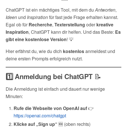
i
A
r
o
d
n
ChatGPT ist ein mächtiges Tool, mit dem du
Antworten
,
n
p
a
o
I
Ideen
und
Inspiration
für fast jede Frage erhalten kannst.
k
p
m
k
n
Egal ob für
Recherche
,
Texterstellung
oder
kreative
Inspiration
, ChatGPT kann dir helfen. Und das Beste:
Es
gibt eine kostenlose Version
! 💡
Hier erfährst du, wie du dich
kostenlos
anmeldest und
deine ersten Prompts erfolgreich nutzt.
📝
1️⃣ Anmeldung bei ChatGPT
Die Anmeldung ist einfach und dauert nur wenige
Minuten:
Rufe die Webseite von OpenAI auf
👉
https://openai.com/chatgpt
Klicke auf „Sign up“
🆕 (oben rechts)