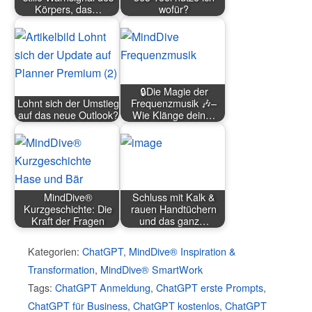
Körpers, das…
wofür?
🔒Die Magie der
Lohnt sich der Umstieg
Frequenzmusik 🎶–
auf das neue Outlook?
Wie Klänge dein…
MindDive®
Schluss mit Kalk &
Kurzgeschichte: Die
rauen Handtüchern
Kraft der Fragen
und das ganz…
Kategorien:
ChatGPT
,
MindDive® Inspiration &
Transformation
,
MindDive® SmartWork
Tags:
ChatGPT Anmeldung
,
ChatGPT erste Prompts
,
ChatGPT für Business
,
ChatGPT kostenlos
,
ChatGPT