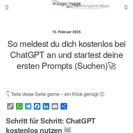
10. Februar 2025
So meldest du dich kostenlos bei
ChatGPT an und startest deine
ersten Prompts (Suchen)🚀
👇 Teile diese Seite gerne – ein Klick genügt 🙂
C
W
T
F
L
E
T
o
h
e
a
i
m
e
Schritt für Schritt: ChatGPT
p
a
l
c
n
a
i
y
t
e
e
k
i
l
🆓
kostenlos nutzen
L
s
g
b
e
l
e