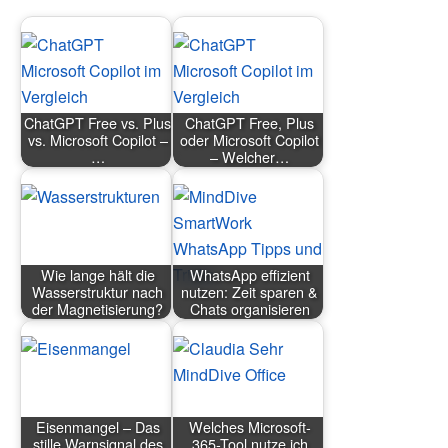
ChatGPT Free vs. Plus
ChatGPT Free, Plus
vs. Microsoft Copilot –
oder Microsoft Copilot
…
– Welcher…
Wie lange hält die
WhatsApp effizient
Wasserstruktur nach
nutzen: Zeit sparen &
der Magnetisierung?
Chats organisieren
Eisenmangel – Das
Welches Microsoft-
stille Warnsignal des
365-Tool nutze ich