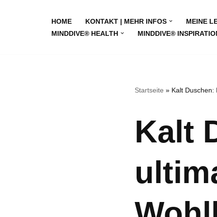
HOME
KONTAKT | MEHR INFOS
MEINE L
Zum
MINDDIVE® HEALTH
MINDDIVE® INSPIRATIO
Inhalt
springen
Startseite
»
Kalt Duschen: 
Kalt 
ultim
Wohl