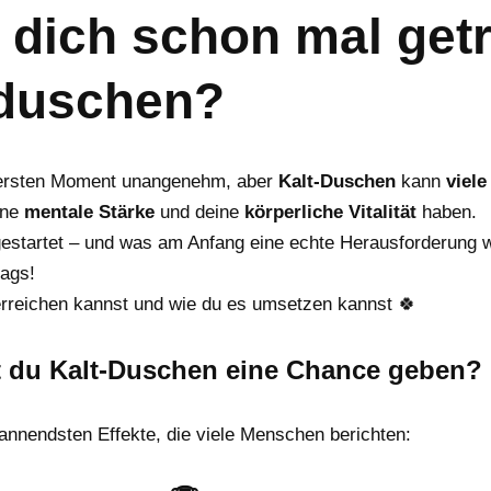
a
i
 dich schon mal getr
i
l
l
e
 duschen?
n
im ersten Moment unangenehm, aber
Kalt-Duschen
kann
viele
ine
mentale Stärke
und deine
körperliche Vitalität
haben.
gestartet – und was am Anfang eine echte Herausforderung wa
tags!
erreichen kannst und wie du es umsetzen kannst 🍀
t du Kalt-Duschen eine Chance geben? 
pannendsten Effekte, die viele Menschen berichten: