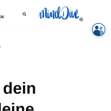
DE

 dein
deine