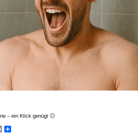
rne – ein Klick genügt 🙂
E
T
m
e