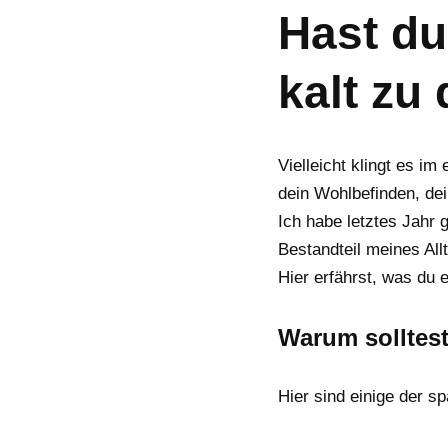
p
a
l
c
n
Hast du
y
t
e
e
k
L
s
g
b
e
kalt zu
i
A
r
o
d
n
p
a
o
I
k
p
m
k
n
Vielleicht klingt es 
dein Wohlbefinden, de
Ich habe letztes Jahr 
Bestandteil meines All
Hier erfährst, was du 
Warum solltes
Hier sind einige der s