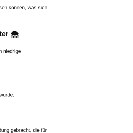
sen können, was sich
er 🌨️
 niedrige
 wurde.
ung gebracht, die für