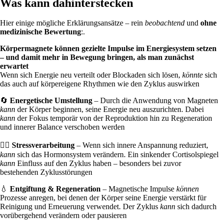
Was kann dahinterstecken
Hier einige mögliche Erklärungsansätze – rein
beobachtend
und
ohne
medizinische Bewertung
:.
Körpermagnete können gezielte Impulse im Energiesystem setzen
– und damit mehr in Bewegung bringen, als man zunächst
erwartet
Wenn sich Energie neu verteilt oder Blockaden sich lösen,
könnte
sich
das auch auf körpereigene Rhythmen wie den Zyklus auswirken
🔄
Energetische Umstellung
– Durch die Anwendung von Magneten
kann
der Körper beginnen, seine Energie neu auszurichten. Dabei
kann
der Fokus temporär von der Reproduktion hin zu Regeneration
und innerer Balance verschoben werden
🧘‍♀️
Stressverarbeitung
– Wenn sich innere Anspannung reduziert,
kann
sich das Hormonsystem verändern. Ein sinkender Cortisolspiegel
kann
Einfluss auf den Zyklus haben – besonders bei zuvor
bestehenden Zyklusstörungen
💧
Entgiftung & Regeneration
– Magnetische Impulse
können
Prozesse anregen, bei denen der Körper seine Energie verstärkt für
Reinigung und Erneuerung verwendet. Der Zyklus
kann
sich dadurch
vorübergehend verändern oder pausieren