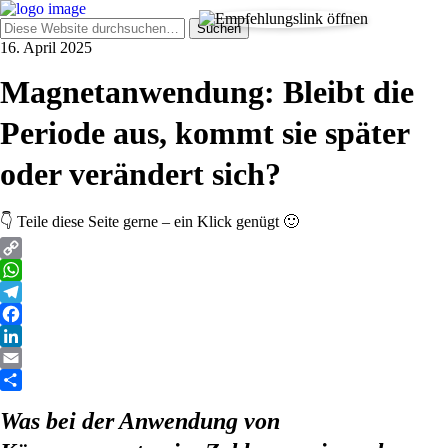
16. April 2025
Magnetanwendung: Bleibt die
Periode aus, kommt sie später
oder verändert sich?
👇 Teile diese Seite gerne – ein Klick genügt 🙂
Copy
Link
WhatsApp
Telegram
Facebook
LinkedIn
Email
Teilen
Was bei der Anwendung von