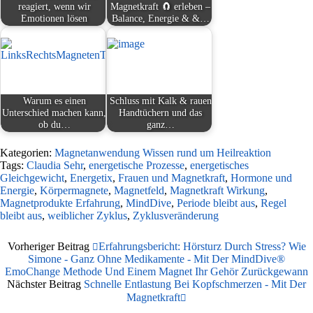
reagiert, wenn wir
Magnetkraft 🧲 erleben –
Emotionen lösen
Balance, Energie & &…
Warum es einen
Schluss mit Kalk & rauen
Unterschied machen kann,
Handtüchern und das
ob du…
ganz…
Kategorien:
Magnetanwendung Wissen rund um Heilreaktion
Tags:
Claudia Sehr
,
energetische Prozesse
,
energetisches
Gleichgewicht
,
Energetix
,
Frauen und Magnetkraft
,
Hormone und
Energie
,
Körpermagnete
,
Magnetfeld
,
Magnetkraft Wirkung
,
Magnetprodukte Erfahrung
,
MindDive
,
Periode bleibt aus
,
Regel
bleibt aus
,
weiblicher Zyklus
,
Zyklusveränderung
Vorheriger Beitrag
Erfahrungsbericht: Hörsturz Durch Stress? Wie
Simone - Ganz Ohne Medikamente - Mit Der MindDive®
EmoChange Methode Und Einem Magnet Ihr Gehör Zurückgewann
Nächster Beitrag
Schnelle Entlastung Bei Kopfschmerzen - Mit Der
Magnetkraft