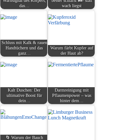
Warnsignal des Körpers,
besser schläfst 🛌- statt
das…
wach liegst
Schluss mit Kalk & rauen
Handtüchern und das
Warum färbt Kupfer auf
ganz…
der Haut ab?
Kalt Duschen: Der
Darmreinigung mit
ultimative Boost für
Pflaumenpower – was
dein…
hinter dem…
🌀 Warum der Bauch