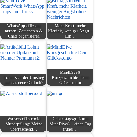
WhatsApp effizient
Mehr Kraft, mehr
nutzen: Zeit sparen &
Klarheit, weniger Angst –
Chats organisieren
Ein…
MindDive®
Lohnt sich der Umstieg
Kurzgeschichte: Dein
auf das neue Outlook?
Glückskonto
Wasserstoffperoxid
Geburtstagsgruß mit
Mundspülung: Meine
MindDive® - einen Tag
überraschend…
früher…