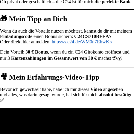
Ob privat oder geschäftlich – die C24 ist für mich
die perfekte Bank
🎁 Mein Tipp an Dich
Wenn du auch die Vorteile nutzen möchtest, kannst du dir mit meinem
Einladungscode
einen Bonus sichern:
C24CS710BFEA7
Oder direkt hier anmelden:
https://s.c24.de/WM0n7EhwKr/
Dein Vorteil:
30 € Bonus
, wenn du ein C24 Girokonto eröffnest und
nur
3 Kartenzahlungen im Gesamtwert von 30 €
machst 💳💰
🎥 Mein Erfahrungs-Video-Tipp
Bevor ich gewechselt habe, habe ich mir dieses
Video
angesehen –
und alles, was darin gesagt wurde, hat sich für mich
absolut bestätigt
✅