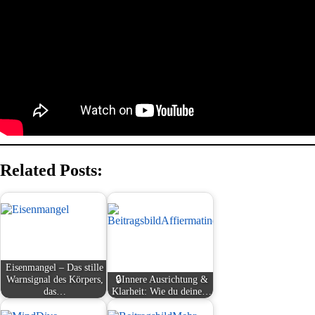
Related Posts:
Eisenmangel – Das stille
Warnsignal des Körpers,
🔒Innere Ausrichtung &
das…
Klarheit: Wie du deine…