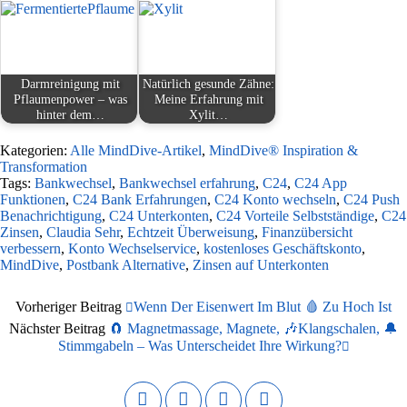
Darmreinigung mit
Natürlich gesunde Zähne:
Pflaumenpower – was
Meine Erfahrung mit
hinter dem…
Xylit…
Kategorien:
Alle MindDive-Artikel
,
MindDive® Inspiration &
Transformation
Tags:
Bankwechsel
,
Bankwechsel erfahrung
,
C24
,
C24 App
Funktionen
,
C24 Bank Erfahrungen
,
C24 Konto wechseln
,
C24 Push
Benachrichtigung
,
C24 Unterkonten
,
C24 Vorteile Selbstständige
,
C24
Zinsen
,
Claudia Sehr
,
Echtzeit Überweisung
,
Finanzübersicht
verbessern
,
Konto Wechselservice
,
kostenloses Geschäftskonto
,
MindDive
,
Postbank Alternative
,
Zinsen auf Unterkonten
Vorheriger Beitrag
Wenn Der Eisenwert Im Blut 🩸 Zu Hoch Ist
Nächster Beitrag
🧲 Magnetmassage, Magnete, 🎶Klangschalen, 🔔
Stimmgabeln – Was Unterscheidet Ihre Wirkung?