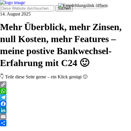
14. August 2025
Mehr Überblick, mehr Zinsen,
null Kosten, mehr Features –
meine postive Bankwechsel-
Erfahrung mit C24 🙂
👇 Teile diese Seite gerne – ein Klick genügt 🙂
Copy
Link
WhatsApp
Telegram
Facebook
LinkedIn
Email
Teilen