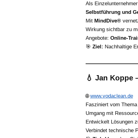
Als Einzelunternehmer
Selbstführung und G
Mit
MindDive®
vernetz
Wirkung sichtbar zu m
Angebote:
Online-Tra
🎯
Ziel:
Nachhaltige En
💧
Jan Koppe 
🌐
www.vodaclean.de
Fasziniert vom Them
Umgang mit Ressourc
Entwickelt Lösungen 
Verbindet technische 