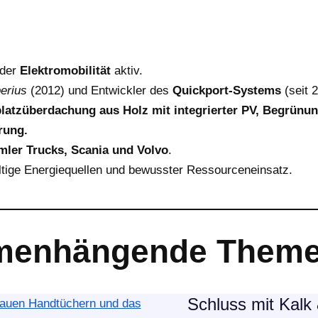
 der
Elektromobilität
aktiv.
erius
(2012) und Entwickler des
Quickport-Systems
(seit 
latzüberdachung aus Holz mit integrierter PV, Begrünu
rung.
mler Trucks, Scania und Volvo
.
ige Energiequellen und bewusster Ressourceneinsatz.
enhängende Them
Schluss mit Kalk