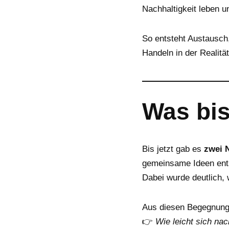
Nachhaltigkeit leben 
k
I
e
n
n
So entsteht Austausch,
Handeln in der Realitä
Was bis
Bis jetzt gab es
zwei 
gemeinsame Ideen ent
Dabei wurde deutlich, 
Aus diesen Begegnunge
👉
Wie leicht sich nac