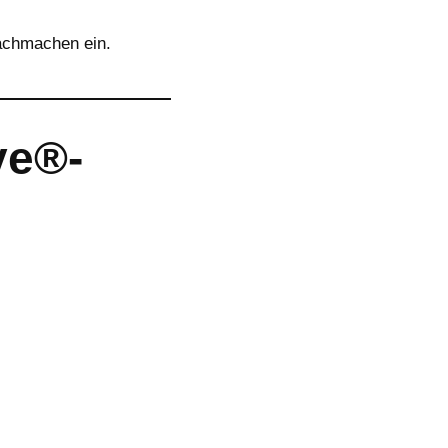
achmachen ein.
ve®-