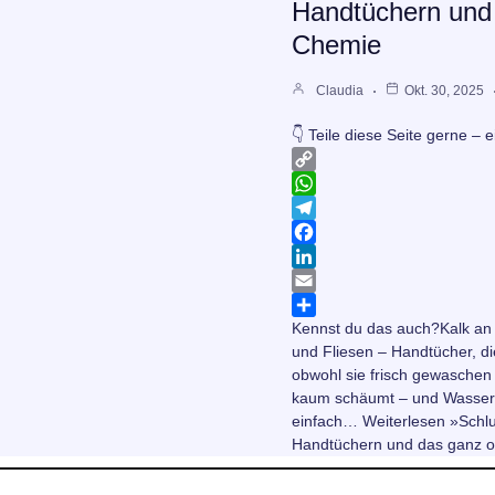
Handtüchern und
Chemie
Claudia
Okt. 30, 2025
👇 Teile diese Seite gerne – e
C
o
W
p
h
T
y
a
e
F
L
t
l
a
L
i
s
e
c
i
E
Kennst du das auch?Kalk an
n
A
g
e
n
m
T
und Fliesen – Handtücher, di
k
p
r
b
k
a
e
obwohl sie frisch gewaschen
p
a
o
e
i
i
kaum schäumt – und Wasser
m
o
d
l
l
einfach… Weiterlesen »Schlu
k
I
e
Handtüchern und das ganz
n
n