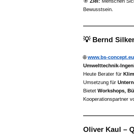
🎯
Ziel:
Menschen Sich
Bewusstsein.
💡
Bernd Silke
🌐
www.bs-concept.eu
Umwelttechnik-Ingen
Heute Berater für
Klim
Umsetzung für
Unter
Bietet
Workshops, Bü
Kooperationspartner 
Oliver Kaul – 