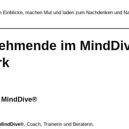
en Einblicke, machen Mut und laden zum Nachdenken und N
nehmende im MindDi
rk
– MindDive®
MindDive®
, Coach, Trainerin und Beraterin.