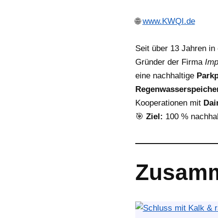
🌐
www.KWQI.de
Seit über 13 Jahren in
Gründer der Firma
Imp
eine nachhaltige
Parkp
Regenwasserspeiche
Kooperationen mit
Dai
🎯
Ziel:
100 % nachhalt
Zusamm