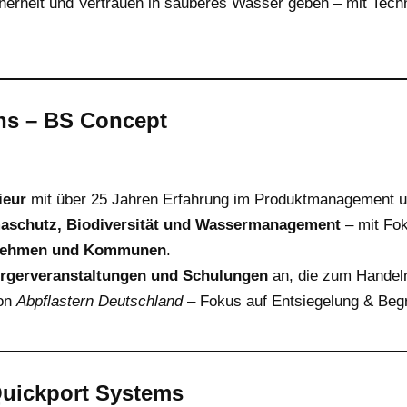
erheit und Vertrauen in sauberes Wasser geben – mit Tech
ns – BS Concept
ieur
mit über 25 Jahren Erfahrung im Produktmanagement un
aschutz, Biodiversität und Wassermanagement
– mit Fok
nehmen und Kommunen
.
rgerveranstaltungen und Schulungen
an, die zum Handeln
von
Abpflastern Deutschland
– Fokus auf Entsiegelung & Beg
Quickport Systems