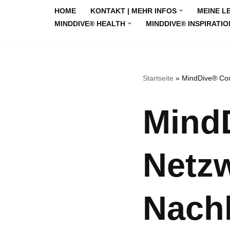
HOME
KONTAKT | MEHR INFOS
MEINE L
MINDDIVE® HEALTH
MINDDIVE® INSPIRATIO
Zum
Inhalt
springen
Startseite
»
MindDive® Con
Mind
Netzw
Nachh