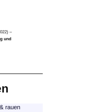
2022) –
ng und
en
 & rauen