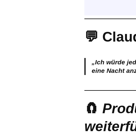
💬 Clau
„Ich würde je
eine Nacht an
🧲
Prod
weiterf