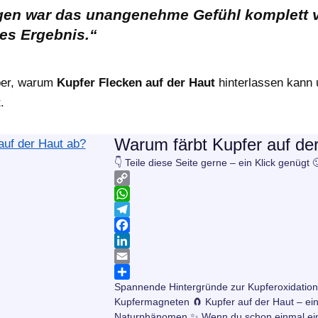
gen war das unangenehme Gefühl komplett
es Ergebnis.“
ber, warum
Kupfer Flecken auf der Haut
hinterlassen kann 
.
Warum färbt Kupfer auf de
👇 Teile diese Seite gerne – ein Klick genügt 
C
o
W
p
h
T
y
a
e
F
L
t
l
a
L
i
s
e
c
i
E
Spannende Hintergründe zur Kupferoxidatio
n
A
g
e
n
m
T
Kupfermagneten 🧲 Kupfer auf der Haut – ein
k
p
r
b
k
a
e
Naturphänomen ✨ Wenn du schon einmal ei