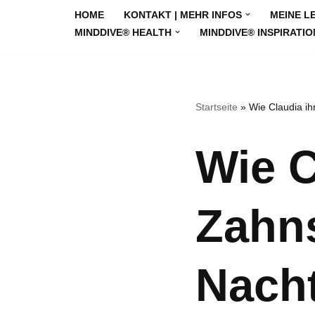
HOME
KONTAKT | MEHR INFOS
MEINE L
MINDDIVE® HEALTH
MINDDIVE® INSPIRATIO
Zum
Inhalt
springen
Startseite
»
Wie Claudia i
Wie C
Zahn
Nacht