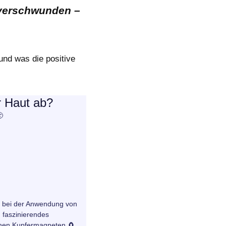
 verschwunden –
und was die positive
r Haut ab?

n bei der Anwendung von
 faszinierendes
nen Kupfermagneten 🧲