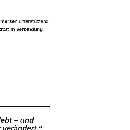
hmerzen
unterstützend
aft in Verbindung
ebt – und
 verändert.“