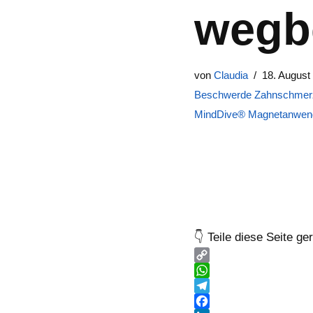
wegb
von
Claudia
18. August
Beschwerde Zahnschmer
MindDive® Magnetanwen
👇 Teile diese Seite ge
C
o
W
p
h
T