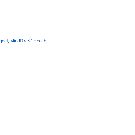
gnet
,
MindDive® Health
,