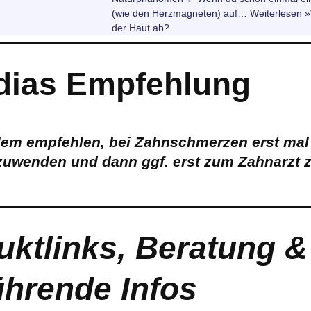
p
a
o
e
i
i
(wie den Herzmagneten) auf… Weiterlesen »
m
o
d
l
l
der Haut ab?
k
I
e
n
n
dias Empfehlung
dem empfehlen, bei Zahnschmerzen erst ma
zuwenden und dann ggf. erst zum Zahnarzt 
uktlinks, Beratung &
ührende Infos