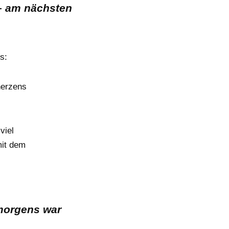
 – am nächsten
s:
herzens
viel
it dem
morgens war