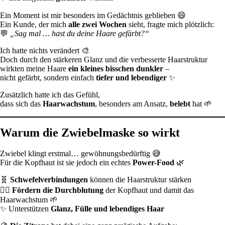
Ein Moment ist mir besonders im Gedächtnis geblieben 😄
Ein Kunde, der mich
alle zwei Wochen
sieht, fragte mich plötzlich:
💬
„Sag mal … hast du deine Haare gefärbt?“
Ich hatte nichts verändert 🎨
Doch durch den stärkeren Glanz und die verbesserte Haarstruktur
wirkten meine Haare
ein kleines bisschen dunkler
–
nicht gefärbt, sondern einfach
tiefer und lebendiger
✨
Zusätzlich hatte ich das Gefühl,
dass sich das
Haarwachstum
, besonders am Ansatz,
belebt
hat 🌱
Warum die Zwiebelmaske so wirkt
Zwiebel klingt erstmal… gewöhnungsbedürftig 😅
Für die Kopfhaut ist sie jedoch ein echtes
Power-Food
🌿
🧬
Schwefelverbindungen
können die Haarstruktur stärken
💆‍♀️
Fördern die Durchblutung
der Kopfhaut und damit das
Haarwachstum 🌱
✨ Unterstützen
Glanz, Fülle und lebendiges Haar