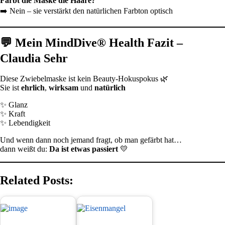
Färbt die Maske die Haare?
➡️ Nein – sie verstärkt den natürlichen Farbton optisch
💬 Mein MindDive® Health Fazit –
Claudia Sehr
Diese Zwiebelmaske ist kein Beauty-Hokuspokus 🌿
Sie ist
ehrlich
,
wirksam
und
natürlich
✨ Glanz
✨ Kraft
✨ Lebendigkeit
Und wenn dann noch jemand fragt, ob man gefärbt hat…
dann weißt du:
Da ist etwas passiert
💛
Related Posts: