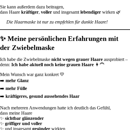
Sie kann außerdem dazu beitragen,
dass Haare
kräftiger
,
voller
und insgesamt
lebendiger
wirken 🌿
Die Haarmaske ist nur zu empfehlen für dunkle Haare!
✨ Meine persönlichen Erfahrungen mit
der Zwiebelmaske
Ich habe die Zwiebelmaske
nicht wegen grauer Haare
ausprobiert –
denn:
Ich habe aktuell noch keine grauen Haare
👩‍🦰
Mein Wunsch war ganz konkret 💛
➡️
mehr Glanz
➡️
mehr Fülle
➡️
kräftigeres, gesund aussehendes Haar
Nach mehreren Anwendungen hatte ich deutlich das Gefühl,
dass meine Haare
✨
sichtbar glänzender
✨
griffiger und voller
✨ und insgesamt
gesünder
wirkten