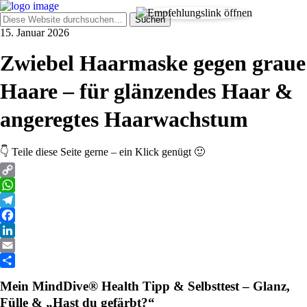
15. Januar 2026
Zwiebel Haarmaske gegen graue
Haare – für glänzendes Haar &
angeregtes Haarwachstum
👇 Teile diese Seite gerne – ein Klick genügt 🙂
Copy
Link
WhatsApp
Telegram
Facebook
LinkedIn
Email
Teilen
Mein MindDive® Health Tipp & Selbsttest – Glanz,
Fülle & „Hast du gefärbt?“