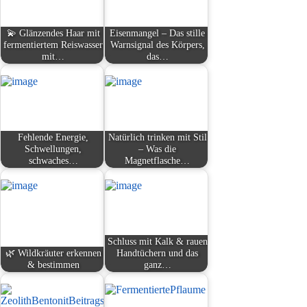
💫 Glänzendes Haar mit
Eisenmangel – Das stille
fermentiertem Reiswasser
Warnsignal des Körpers,
mit…
das…
Fehlende Energie,
Natürlich trinken mit Stil
Schwellungen,
– Was die
schwaches…
Magnetflasche…
Schluss mit Kalk & rauen
🌿 Wildkräuter erkennen
Handtüchern und das
& bestimmen
ganz…