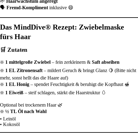
🌱
Haarwachstum angeregt
🗣️
Fremd-Kompliment
inklusive 😄
Das MindDive® Rezept: Zwiebelmaske
fürs Haar
🛒 Zutaten
❇️
1 mittelgroße Zwiebel
– fein zerkleinern &
Saft abseihen
❇️
1 EL Zitronensaft
– mildert Geruch & bringt Glanz 🍋 (Bitte nicht
mehr, sonst hellt das die Haare auf)
❇️
1 EL Honig
– spendet Feuchtigkeit & beruhigt die Kopfhaut 🍯
❇️
1 Eiweiß
– steif schlagen, stärkt die Haarstruktur 🥚
Optional bei trockenem Haar 🌿
❇️
½ TL Öl nach Wahl
• Leinöl
• Kokosöl