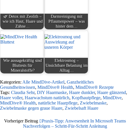
🌿 Detox mit Zeolith –
Darmreinigung mit
wie ich Haut, Haare und
Pflaumenpower – was
Zähne…
hinter dem…
Wie aussagekräftig sind
Elektrosmog –
Bluttests für
Unsichtbare Belastung im
Mineralstoffe?
Alltag…
Kategorien:
Alle MindDive-Artikel
,
Ganzheitliches
Gesundheitswissen
,
MindDive® Health
,
MindDive® Rezepte
Tags:
Claudia Sehr
,
DIY Haarmaske
,
Haare dunkler
,
Haare glänzend
,
Haare voller
,
Haarwachstum natürlich
,
Kopfhautpflege
,
MindDive
,
MindDive® Health
,
natürliche Haarpflege
,
Zwiebelmaske
,
Zwiebelmaske gegen graue Haare
,
Zwiebelsaft Haare
Vorheriger Beitrag
Praxis-Tipp: Anwesenheit In Microsoft Teams
Nachverfolgen – Schritt-Für-Schritt Anleitung