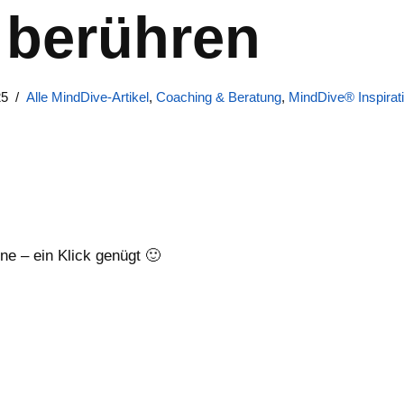
r berühren
25
Alle MindDive-Artikel
,
Coaching & Beratung
,
MindDive® Inspirat
rne – ein Klick genügt 🙂