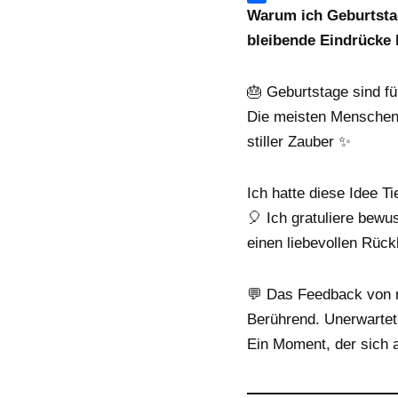
n
A
g
e
n
m
T
Warum ich Geburtst
k
p
r
b
k
a
e
bleibende Eindrücke 
p
a
o
e
i
i
m
o
d
l
l
k
I
e
🎂 Geburtstage sind fü
n
n
Die meisten Mensche
stiller Zauber ✨
Ich hatte diese Idee T
🎈 Ich gratuliere bewu
einen liebevollen Rück
💬 Das Feedback von 
Berührend. Unerwartet.
Ein Moment, der sich 