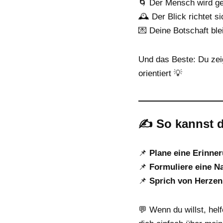
🌀 Der Mensch wird ges
🕰️ Der Blick richtet s
💌 Deine Botschaft ble
Und das Beste: Du zei
orientiert 💡
✍️ So kannst d
📌
Plane eine Erinne
📌
Formuliere eine N
📌
Sprich von Herzen
💬 Wenn du willst, hel