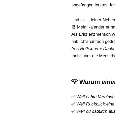
angefangen letztes Ja
Und ja – kleiner Neben
📆 Mein Kalender erin
Als Effizienzmensch w
hab ich’s einfach gedre
Aus
Reflexion + Dankba
mehr über die Mensch
💡 Warum
eine
✅
Weil echte Verbind
✅
Weil Rückblick eine 
✅
Weil du dadurch au