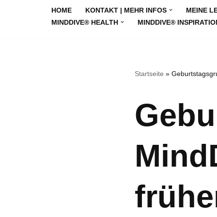
HOME
KONTAKT | MEHR INFOS
MEINE L
MINDDIVE® HEALTH
MINDDIVE® INSPIRATIO
Zum
Inhalt
springen
Startseite
»
Geburtstagsgru
Gebur
MindD
frühe