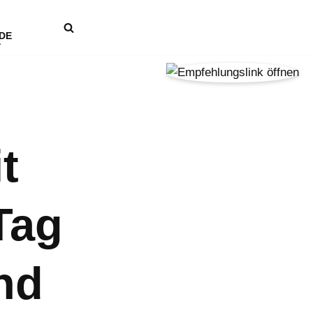
DE
t
Tag
nd