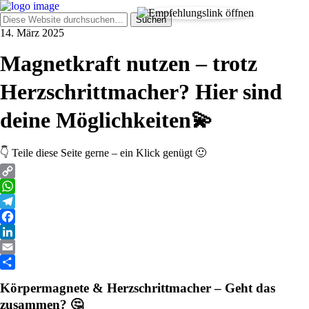
14. März 2025
Magnetkraft nutzen – trotz
Herzschrittmacher? Hier sind
deine Möglichkeiten💫
👇 Teile diese Seite gerne – ein Klick genügt 🙂
Copy
Link
WhatsApp
Telegram
Facebook
LinkedIn
Email
Teilen
Körpermagnete & Herzschrittmacher – Geht das
zusammen? 🤔