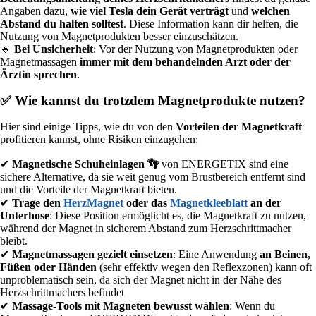
Angaben dazu,
wie viel Tesla dein Gerät verträgt
und
welchen
Abstand du halten solltest
. Diese Information kann dir helfen, die
Nutzung von Magnetprodukten besser einzuschätzen.
🔹
Bei Unsicherheit
: Vor der Nutzung von Magnetprodukten oder
Magnetmassagen
immer mit dem behandelnden Arzt oder der
Ärztin sprechen
.
✅ Wie kannst du trotzdem Magnetprodukte nutzen?
Hier sind einige Tipps, wie du von den
Vorteilen der Magnetkraft
profitieren kannst, ohne Risiken einzugehen:
✔
Magnetische Schuheinlagen 👣
von ENERGETIX sind eine
sichere Alternative, da sie weit genug vom Brustbereich entfernt sind
und die Vorteile der Magnetkraft bieten.
✔
Trage den
HerzMagnet
oder das
Magnetkleeblatt
an der
Unterhose
: Diese Position ermöglicht es, die Magnetkraft zu nutzen,
während der Magnet in sicherem Abstand zum Herzschrittmacher
bleibt.
✔
Magnetmassagen gezielt einsetzen
: Eine Anwendung
an Beinen,
Füßen oder Händen
(sehr effektiv wegen den Reflexzonen) kann oft
unproblematisch sein, da sich der Magnet nicht in der Nähe des
Herzschrittmachers befindet
✔
Massage-Tools mit Magneten bewusst wählen
: Wenn du