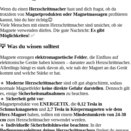
Wenn du einen
Herzschrittmacher
hast und dich fragst, ob du
trotzdem von
Magnetprodukten oder Magnetmassagen
profitieren
kannst, bist du hier richtig😊
Viele Menschen mit einem Herzschrittmacher sind unsicher, ob sie
Magnete verwenden dürfen. Die gute Nachricht:
Es gibt
Möglichkeiten!
✅
💡 Was du wissen solltest
Magnete erzeugen
elektromagnetische Felder
, die Einfluss auf
elektronische Geräte haben können – darunter auch Herzschrittmacher.
Allerdings hängt es stark davon ab, wie nah der Magnet an das Gerät
kommt und welche Stärke er hat.
🔹
Moderne Herzschrittmacher
sind oft gut abgeschirmt, sodass
normale Magnetfelder
keine direkte Gefahr darstellen
. Dennoch gilt
es, einige
Sicherheitsmaßnahmen
zu beachten.
🔹
Sicherheit geht vor
:
Magnetprodukte von
ENERGETIX
, die
0,12 Tesla in
Schmuckmagneten
und
2,7 Tesla in Körpermagneten wie dem
Herz-Magnet
haben, sollten mit einem
Mindestumkreis von 24-30
cm
zum Herzschrittmacher verwendet werden.
🔹
Individuelle Sicherheitshinweise beachten
: In der
Bedienungsanleitung deines Herzschrittmachers
findest du genaue